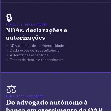
🔒
SIGILO & DECLARAÇÕES
NDAs, declarações e
autorizações
NDA e termos de confidencialidade
Declarações de hipossuficiência
Autorizações específicas
Termos de ciência e consentimento
⚖️
PARA TODO ADVOGADO
Do advogado autônomo à
banca em crescimento da OAB