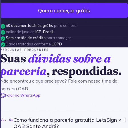
Quero começar grátis
50 documentos/mês grátis
para sempre
Validade jurídica
ICP-Brasil
Sem cartão de crédito
para começar
Dados tratados conforme
LGPD
PERGUNTAS FREQUENTES
Suas
dúvidas sobre a
parceria
, respondidas.
Não encontrou o que precisava? Fale com nosso time da
parceria OAB.
Falar no WhatsApp
Como funciona a parceria gratuita LetsSign ×
Cl. 01
OAB Santo André?