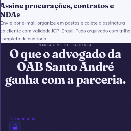
Assine procurações, contratos e
NDAs
Envie por e-mail, organize em pastas e colete a assinatura
do cliente com validade ICP-Brasil. Tudo arquivado com trilha
completa de auditoria.
VANTAGENS DA PARCERIA
O que o advogado da
OAB Santo André
ganha com a parceria.
Cláusula 01